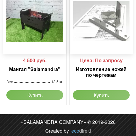
4 500
руб.
Цена: По запросу
Мангал "Salamandra"
Изготовление ножей
по чертежам
Вес
13.5 кг.
Купить
Купить
«SALAMANDRA COMPANY» © 2019-2026
Created by
eco
direkt